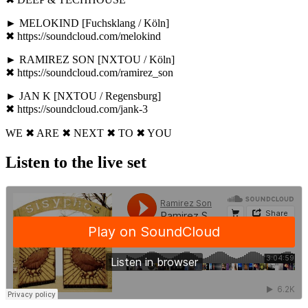
► MELOKIND [Fuchsklang / Köln]
✖ https://soundcloud.com/melokind
► RAMIREZ SON [NXTOU / Köln]
✖ https://soundcloud.com/ramirez_son
► JAN K [NXTOU / Regensburg]
✖ https://soundcloud.com/jank-3
WE ✖ ARE ✖ NEXT ✖ TO ✖ YOU
Listen to the live set